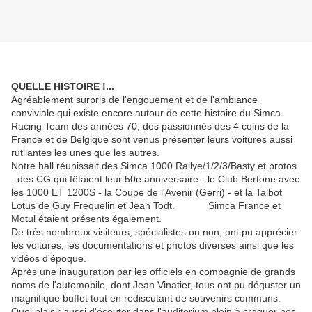
QUELLE HISTOIRE !...
Agréablement surpris de l'engouement et de l'ambiance
conviviale qui existe encore autour de cette histoire du Simca
Racing Team des années 70, des passionnés des 4 coins de la
France et de Belgique sont venus présenter leurs voitures aussi
rutilantes les unes que les autres.
Notre hall réunissait des Simca 1000 Rallye/1/2/3/Basty et protos
- des CG qui fêtaient leur 50e anniversaire - le Club Bertone avec
les 1000 ET 1200S - la Coupe de l'Avenir (Gerri) - et la Talbot
Lotus de Guy Frequelin et Jean Todt. Simca France et
Motul étaient présents également.
De très nombreux visiteurs, spécialistes ou non, ont pu apprécier
les voitures, les documentations et photos diverses ainsi que les
vidéos d'époque.
Après une inauguration par les officiels en compagnie de grands
noms de l'automobile, dont Jean Vinatier, tous ont pu déguster un
magnifique buffet tout en rediscutant de souvenirs communs.
Quel plaisir aussi d'écouter dans l'auditorium plein à craquer nos