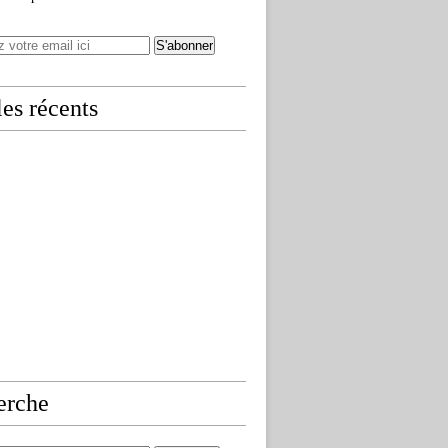
les récents
erche