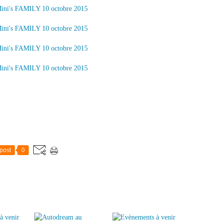
post
0