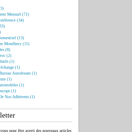
3)
emt Mensuel
(71)
onférence
(34)
33)
)
Semestriel
(13)
e Montlhery
(11)
les
(8)
roc
(2)
utils
(1)
'échange
(1)
 Bureau Autodream
(1)
rum
(1)
utomobiles
(1)
oscope
(1)
 De Nos Adhérents
(1)
etter
ous pour être averti des nouveaux articles