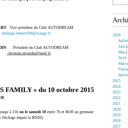
Arch
ERT
Vice président du Club AUTODREAM
2
philippe.hebert109@orange.fr
2026
Juillet
Juin
(
DIN
Président du Club AUTODREAM
Mai
(
65
christian.dujardin@neuf.fr
Avril
Mars
Févri
Janvi
2025
2024
FAMILY » du 10 octobre 2015
2023
ER
2022
2021
2020
 jusqu’à 21h
ou le samedi 10
entre 7h et 8h30 au gymnase
2019
e fléchage depuis la RN20).
2018
2017