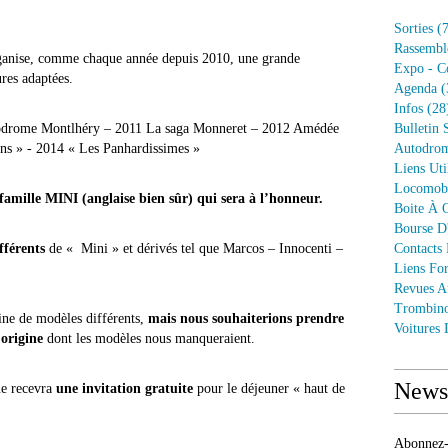
Sorties
(7
Rassembl
anise, comme chaque année depuis 2010, une grande
Expo - C
ures adaptées.
Agenda
(
Infos
(28
utodrome Montlhéry – 2011 La saga Monneret – 2012 Amédée
Bulletin 
ans » - 2014 « Les Panhardissimes »
Autodrom
Liens Uti
Locomob
 famille MINI (anglaise bien sûr) qui sera à l’honneur.
Boite À O
Bourse D
fférents
de « Mini » et dérivés tel que Marcos – Innocenti –
Contacts
Liens Fo
Revues A
Trombin
ine de modèles différents,
mais nous souhaiterions prendre
Voitures
’origine
dont les modèles nous manqueraient.
Newsl
ue recevra
une invitation gratuite
pour le déjeuner « haut de
Abonnez-v