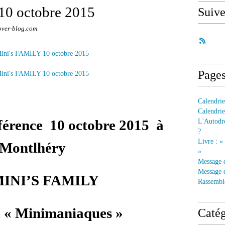
10 octobre 2015
Suiv
over-blog.com
Page
Calendrie
Calendrie
férence 10 octobre 2015 à
L'Autodre
?
Livre : «
Montlhéry
»
Message 
Message d
MINI’S FAMILY
Rassembl
 « Minimaniaques »
Catég