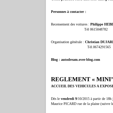
Personnes à contacter
:
Recensement des voitures :
Philippe HEB
Tél 061504878
Organisation générale :
Christian DUJAR
Tél.06742915
Blog : autodream.over-blog.com
REGLEMENT « MINI’S 
ACCUEIL DES VEHICULES A EXPOS
Dès le
vendredi 9
/10/2015 à partir de 18h
Maurice PICARD rue de la plaine (suivre l