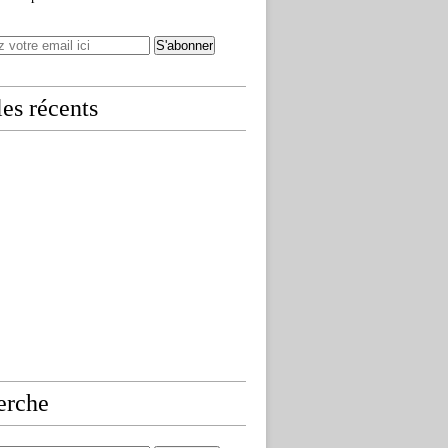
les récents
erche