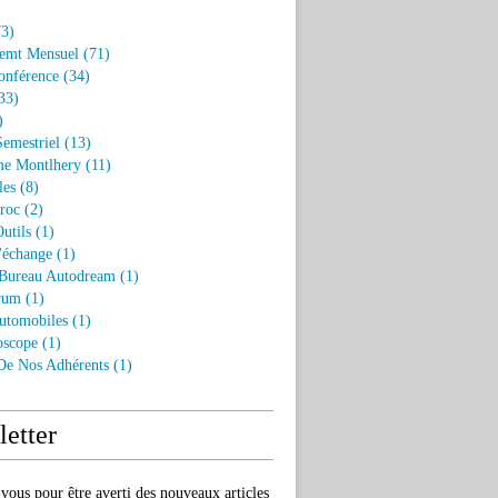
3)
emt Mensuel
(71)
onférence
(34)
33)
)
Semestriel
(13)
e Montlhery
(11)
les
(8)
roc
(2)
utils
(1)
'échange
(1)
 Bureau Autodream
(1)
rum
(1)
utomobiles
(1)
oscope
(1)
 De Nos Adhérents
(1)
etter
ous pour être averti des nouveaux articles