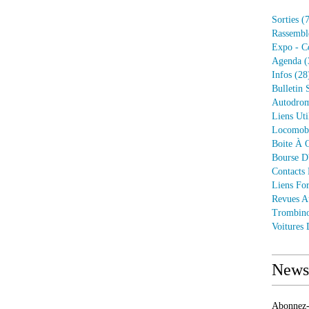
Sorties
(7
Rassembl
Expo - C
Agenda
(
Infos
(28
Bulletin 
Autodrom
Liens Uti
Locomob
Boite À O
Bourse D
Contacts
Liens Fo
Revues A
Trombin
Voitures
Newsl
Abonnez-v