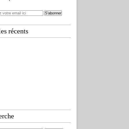
les récents
erche