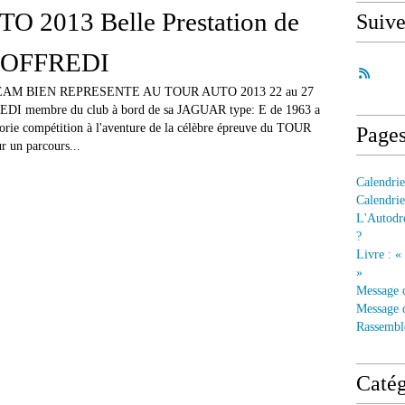
 2013 Belle Prestation de
Suiv
 GOFFREDI
AM BIEN REPRESENTE AU TOUR AUTO 2013 22 au 27
REDI membre du club à bord de sa JAGUAR type: E de 1963 a
égorie compétition à l'aventure de la célèbre épreuve du TOUR
Page
 un parcours...
Calendrie
Calendrie
L'Autodre
?
Livre : «
»
Message 
Message d
Rassembl
Catég