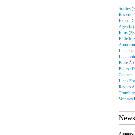
Sorties
(7
Rassembl
Expo - C
Agenda
(
Infos
(28
Bulletin 
Autodrom
Liens Uti
Locomob
Boite À O
Bourse D
Contacts
Liens Fo
Revues A
Trombin
Voitures
Newsl
Abonnez-v