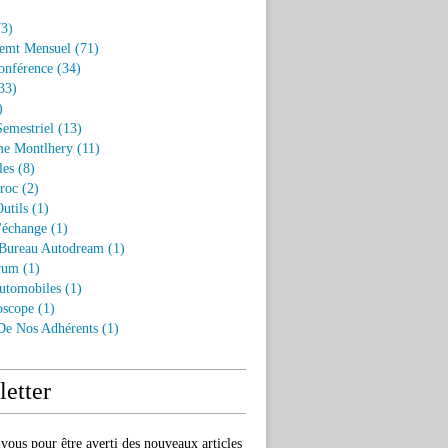
3)
emt Mensuel
(71)
onférence
(34)
33)
)
Semestriel
(13)
e Montlhery
(11)
les
(8)
roc
(2)
utils
(1)
'échange
(1)
 Bureau Autodream
(1)
rum
(1)
utomobiles
(1)
oscope
(1)
 De Nos Adhérents
(1)
etter
ous pour être averti des nouveaux articles