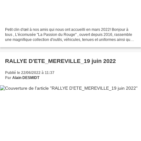
Petit clin d'œil à nos amis qui nous ont accueilli en mars 2022! Bonjour à
tous , L'écomusée "La Passion du Rouge" , ouvert depuis 2016, rassemble
une magnifique collection d'outils, véhicules, tenues et uniformes ainsi que
d'autres objets qui témoignent...
RALLYE D'ETE_MEREVILLE_19 juin 2022
Publié le 22/06/2022 à 11:37
Par
Alain DESMIDT