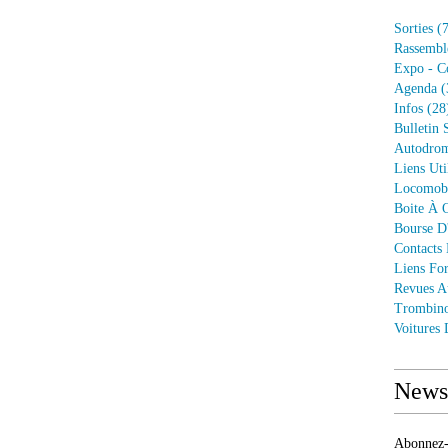
Sorties
(7
Rassembl
Expo - C
Agenda
(
Infos
(28
Bulletin 
Autodrom
Liens Uti
Locomob
Boite À O
Bourse D
Contacts
Liens Fo
Revues A
Trombin
Voitures
Newsl
Abonnez-v