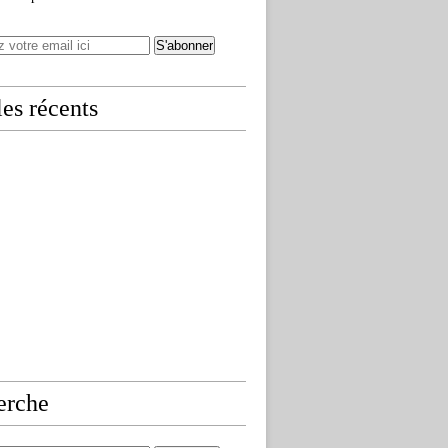
les récents
erche