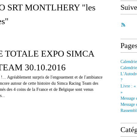
PO SRT MONTLHERY "les
Suiv
s"
Page
E TOTALE EXPO SIMCA
Calendrie
EAM 30.10.2016
Calendrie
L'Autodre
 Agréablement surpris de l'engouement et de l'ambiance
?
 encore autour de cette histoire du Simca Racing Team des
Livre : «
nés des 4 coins de la France et de Belgique sont venus
»
s...
Message 
Message d
Rassembl
Catég