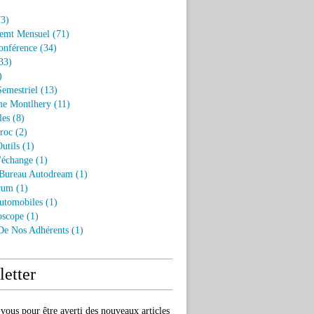
3)
emt Mensuel
(71)
onférence
(34)
33)
)
Semestriel
(13)
e Montlhery
(11)
les
(8)
roc
(2)
utils
(1)
'échange
(1)
 Bureau Autodream
(1)
rum
(1)
utomobiles
(1)
oscope
(1)
 De Nos Adhérents
(1)
etter
ous pour être averti des nouveaux articles