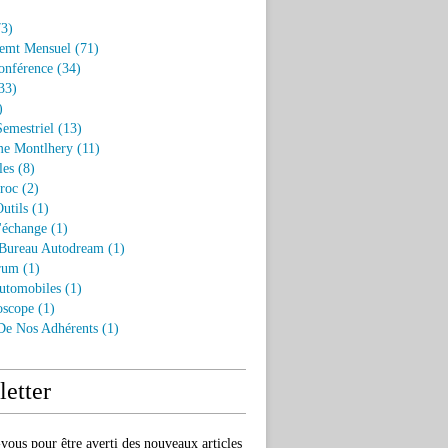
3)
emt Mensuel
(71)
onférence
(34)
33)
)
Semestriel
(13)
e Montlhery
(11)
les
(8)
roc
(2)
utils
(1)
'échange
(1)
 Bureau Autodream
(1)
rum
(1)
utomobiles
(1)
oscope
(1)
 De Nos Adhérents
(1)
etter
ous pour être averti des nouveaux articles