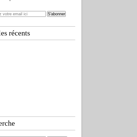
les récents
erche