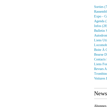
Sorties
(7
Rassembl
Expo - C
Agenda
(
Infos
(28
Bulletin 
Autodrom
Liens Uti
Locomob
Boite À O
Bourse D
Contacts
Liens Fo
Revues A
Trombin
Voitures
Newsl
Abonnez-v