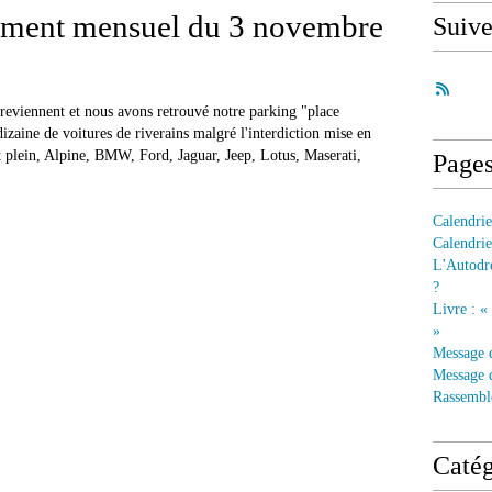
ment mensuel du 3 novembre
Suiv
reviennent et nous avons retrouvé notre parking "place
dizaine de voitures de riverains malgré l'interdiction mise en
t plein, Alpine, BMW, Ford, Jaguar, Jeep, Lotus, Maserati,
Page
Calendrie
Calendrie
L'Autodre
?
Livre : «
»
Message 
Message d
Rassembl
Catég