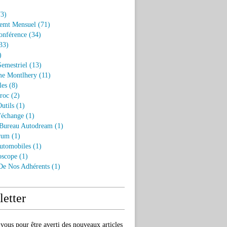
3)
emt Mensuel
(71)
onférence
(34)
33)
)
Semestriel
(13)
e Montlhery
(11)
les
(8)
roc
(2)
utils
(1)
'échange
(1)
 Bureau Autodream
(1)
rum
(1)
utomobiles
(1)
oscope
(1)
 De Nos Adhérents
(1)
etter
ous pour être averti des nouveaux articles