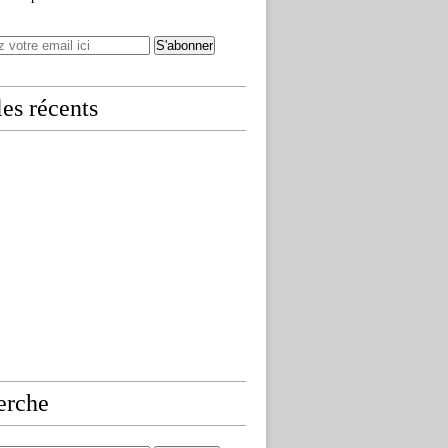
les récents
erche