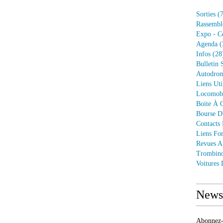
Sorties
(7
Rassembl
Expo - C
Agenda
(
Infos
(28
Bulletin 
Autodrom
Liens Uti
Locomob
Boite À O
Bourse D
Contacts
Liens Fo
Revues A
Trombin
Voitures
Newsl
Abonnez-v