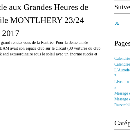
cle aux Grandes Heures de
Suiv
bile MONTLHERY 23/24
 2017
Page
e grand rendez vous de la Rentrée. Pour la 3ème année
 avait son espace club sur le circuit (30 voitures du club
k end extraordinaire sous le soleil avec un énorme succès et
Calendrie
Calendrie
L'Autodre
?
Livre : «
»
Message 
Message d
Rassembl
Catég