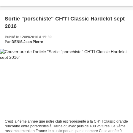
réalisant une bonne action pour les handicapés. Merci Alain,Martine...
Sortie "porschiste" CH'TI Classic Hardelot sept
2016
Publié le 12/09/2016 à 15:39
Par
DENIS Jean Pierre
C'est la 4ème année que notre club est représenté à la CH'TI Classic grande
rencontre entre porschistes à Hardelot, avec plus de 400 voitures. Le 2ème
rassemblement en France le plus important par le nombre Cette année 9