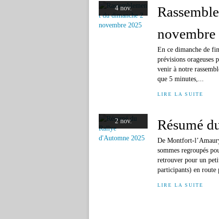
Rassemble
4 nov.
novembre
En ce dimanche de fin 
prévisions orageuses p
venir à notre rassembl
que 5 minutes,...
LIRE LA SUITE
Résumé du
2 nov.
De Montfort-l’Amaury
sommes regroupés pour
retrouver pour un peti
participants) en route
LIRE LA SUITE