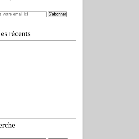
les récents
erche