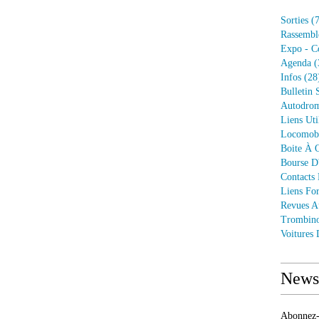
Sorties
(7
Rassembl
Expo - C
Agenda
(
Infos
(28
Bulletin 
Autodrom
Liens Uti
Locomob
Boite À O
Bourse D
Contacts
Liens Fo
Revues A
Trombin
Voitures
Newsl
Abonnez-v