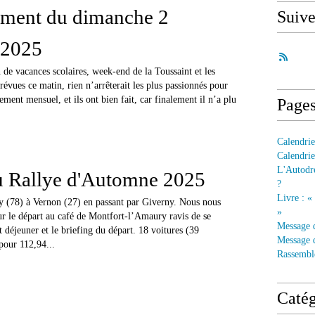
ment du dimanche 2
Suiv
 2025
de vacances scolaires, week-end de la Toussaint et les
révues ce matin, rien n’arrêterait les plus passionnés pour
ement mensuel, et ils ont bien fait, car finalement il n’a plu
Page
Calendrie
Calendrie
L'Autodre
 Rallye d'Automne 2025
?
Livre : «
 (78) à Vernon (27) en passant par Giverny. Nous nous
»
 le départ au café de Montfort-l’Amaury ravis de se
Message 
t déjeuner et le briefing du départ. 18 voitures (39
Message d
 pour 112,94...
Rassembl
Catég