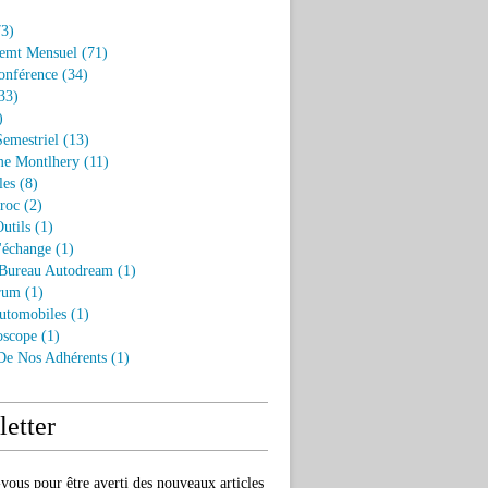
3)
emt Mensuel
(71)
onférence
(34)
33)
)
Semestriel
(13)
e Montlhery
(11)
les
(8)
roc
(2)
utils
(1)
'échange
(1)
 Bureau Autodream
(1)
rum
(1)
utomobiles
(1)
oscope
(1)
 De Nos Adhérents
(1)
etter
ous pour être averti des nouveaux articles