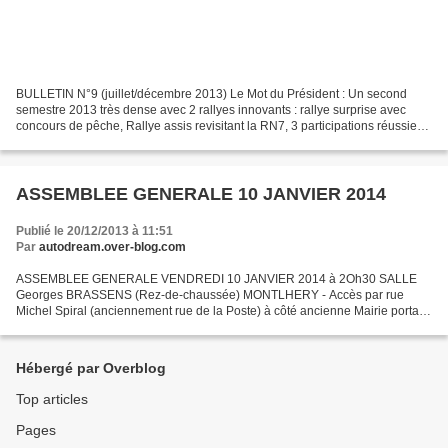
BULLETIN N°9 (juillet/décembre 2013) Le Mot du Président : Un second
semestre 2013 très dense avec 2 rallyes innovants : rallye surprise avec
concours de pêche, Rallye assis revisitant la RN7, 3 participations réussies :
la Foire aux Tomates, Locomobroc...
ASSEMBLEE GENERALE 10 JANVIER 2014
Publié le 20/12/2013 à 11:51
Par
autodream.over-blog.com
ASSEMBLEE GENERALE VENDREDI 10 JANVIER 2014 à 2Oh30 SALLE
Georges BRASSENS (Rez-de-chaussée) MONTLHERY - Accès par rue
Michel Spiral (anciennement rue de la Poste) à côté ancienne Mairie portail
vert dans petit parking pour descendre à la salle Nous partagerons...
Hébergé par Overblog
Top articles
Pages