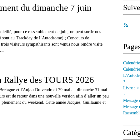
ment du dimanche 7 juin
Suiv
leillé, pour ce rassemblement de juin, on peut sortir nos
ui sont au Trackday de l’Autodrome) ; Concours de
 trois visiteurs sympathisants sont venus nous rendre visite
Page
...
Calendrie
Calendrie
L'Autodre
 Rallye des TOURS 2026
?
Livre : «
a Bretagne et l'Anjou Du vendredi 29 mai au dimanche 31 mai
»
rs est de retour dans une nouvelle version afin d’aller un peu
Message 
ter pleinement du weekend. Cette année Jacques, Guillaume et
Message d
Rassembl
Catég