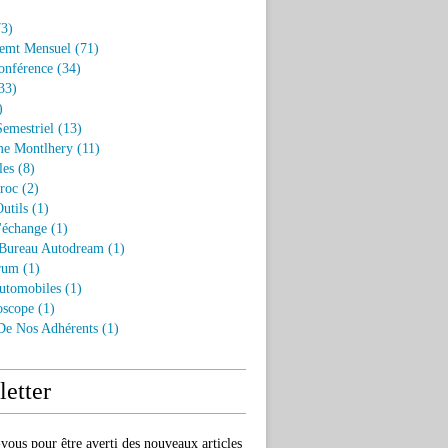
3)
emt Mensuel
(71)
onférence
(34)
33)
)
Semestriel
(13)
e Montlhery
(11)
les
(8)
roc
(2)
utils
(1)
'échange
(1)
 Bureau Autodream
(1)
rum
(1)
utomobiles
(1)
oscope
(1)
 De Nos Adhérents
(1)
etter
ous pour être averti des nouveaux articles