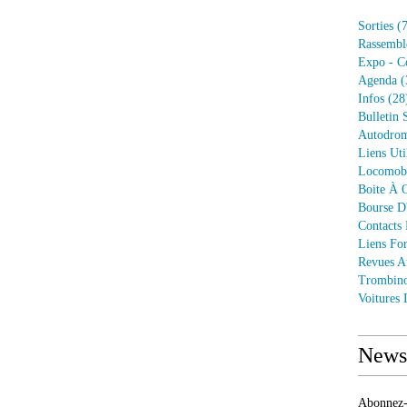
Sorties
(7
Rassembl
Expo - C
Agenda
(
Infos
(28
Bulletin 
Autodrom
Liens Uti
Locomob
Boite À O
Bourse D
Contacts
Liens Fo
Revues A
Trombin
Voitures
Newsl
Abonnez-v