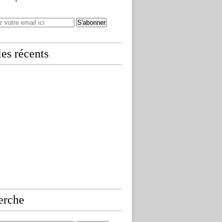
les récents
erche