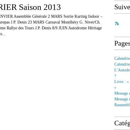
ER Saison 2013
Suiv
JANVIER Assemblée Générale 2 MARS Sortie Karting Indoor –
urepas J.P. Denis 23 MARS Carnaval Montlhéry G. Nivet/Ch.
me Rallye des Tours J.P. Denis 8/9 JUIN Autodrome Héritage
s...
Page
Calendrie
Calendrie
L'Autodre
?
Livre : «
»
Message 
Message d
Rassembl
Catég