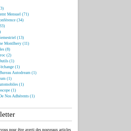
3)
emt Mensuel
(71)
onférence
(34)
33)
)
Semestriel
(13)
e Montlhery
(11)
les
(8)
roc
(2)
utils
(1)
'échange
(1)
 Bureau Autodream
(1)
rum
(1)
utomobiles
(1)
oscope
(1)
 De Nos Adhérents
(1)
etter
ous pour être averti des nouveaux articles