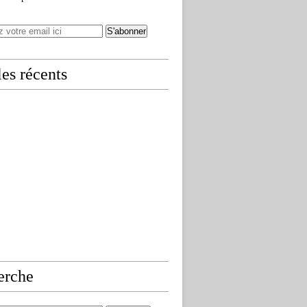
les récents
erche