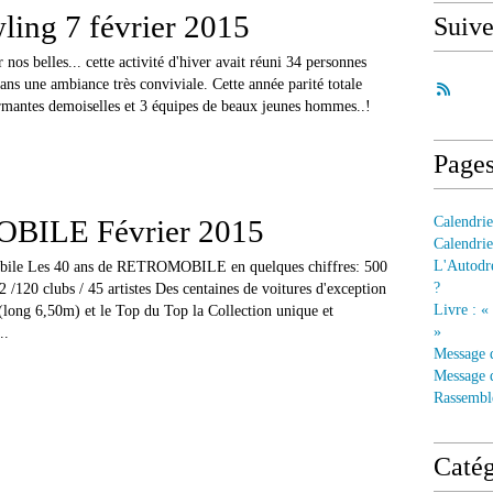
ling 7 février 2015
Suiv
 nos belles... cette activité d'hiver avait réuni 34 personnes
ans une ambiance très conviviale. Cette année parité totale
rmantes demoiselles et 3 équipes de beaux jeunes hommes..!
Page
ILE Février 2015
Calendrie
Calendrie
L'Autodre
obile Les 40 ans de RETROMOBILE en quelques chiffres: 500
?
/120 clubs / 45 artistes Des centaines de voitures d'exception
Livre : «
(long 6,50m) et le Top du Top la Collection unique et
»
..
Message 
Message d
Rassembl
Catég