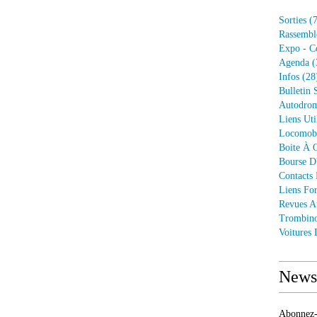
Sorties
(7
Rassembl
Expo - C
Agenda
(
Infos
(28
Bulletin 
Autodrom
Liens Uti
Locomob
Boite À O
Bourse D
Contacts
Liens Fo
Revues A
Trombin
Voitures
Newsl
Abonnez-v