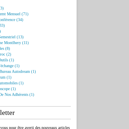
3)
emt Mensuel
(71)
onférence
(34)
33)
)
Semestriel
(13)
e Montlhery
(11)
les
(8)
roc
(2)
utils
(1)
'échange
(1)
 Bureau Autodream
(1)
rum
(1)
utomobiles
(1)
oscope
(1)
 De Nos Adhérents
(1)
etter
ous pour être averti des nouveaux articles