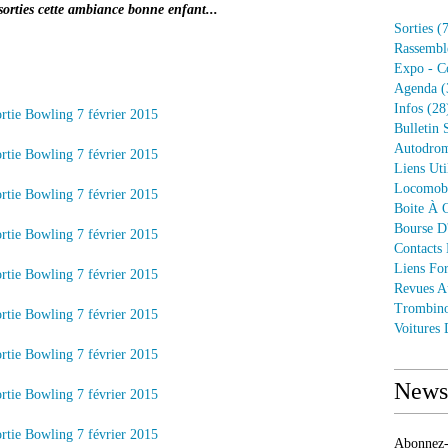
sorties cette ambiance bonne enfant...
Sorties
(7
Rassembl
Expo - C
Agenda
(
Infos
(28
Bulletin 
Autodrom
Liens Uti
Locomob
Boite À O
Bourse D
Contacts
Liens Fo
Revues A
Trombin
Voitures
Newsl
Abonnez-v