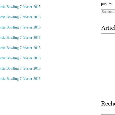
publiés.
Artic
Rech