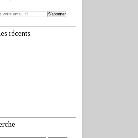
les récents
erche