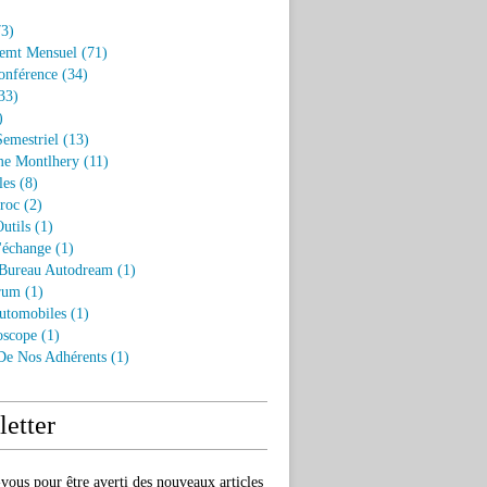
3)
emt Mensuel
(71)
onférence
(34)
33)
)
Semestriel
(13)
e Montlhery
(11)
les
(8)
roc
(2)
utils
(1)
'échange
(1)
 Bureau Autodream
(1)
rum
(1)
utomobiles
(1)
oscope
(1)
 De Nos Adhérents
(1)
etter
ous pour être averti des nouveaux articles