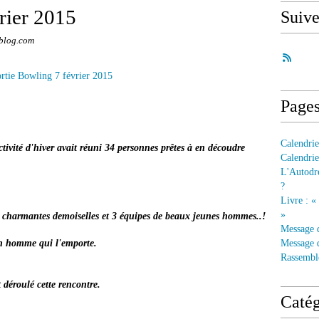
rier 2015
Suiv
blog.com
Page
Calendrie
activité d'hiver avait réuni 34 personnes prêtes à en découdre
Calendrie
L'Autodre
?
Livre : «
»
de charmantes demoiselles et 3 équipes de beaux jeunes hommes..!
Message 
un homme qui l'emporte.
Message d
Rassembl
 déroulé cette rencontre.
Catég