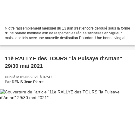
N otre rassemblement mensuel du 13 juin s'est encore déroulé sous la forme
d'une balade matinale afin de respecter les règles sanitaires en vigueur,
mais cette fois avec une nouvelle destination Dourdan. Une bonne vingtaine
membres du club souvent accompagnés...
11è RALLYE des TOURS "la Puisaye d'Antan"
29/30 mai 2021
Publié le 05/06/2021 à 07:43
Par
DENIS Jean Pierre