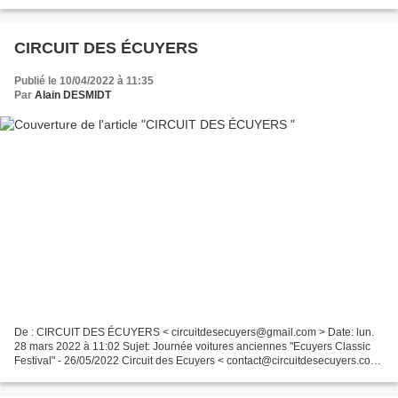
participant pour le petit déjeuner...
CIRCUIT DES ÉCUYERS
Publié le 10/04/2022 à 11:35
Par
Alain DESMIDT
De : CIRCUIT DES ÉCUYERS < circuitdesecuyers@gmail.com > Date: lun.
28 mars 2022 à 11:02 Sujet: Journée voitures anciennes "Ecuyers Classic
Festival" - 26/05/2022 Circuit des Ecuyers < contact@circuitdesecuyers.com
> Chers passionnés de véhicules anciens,...