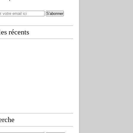
les récents
erche