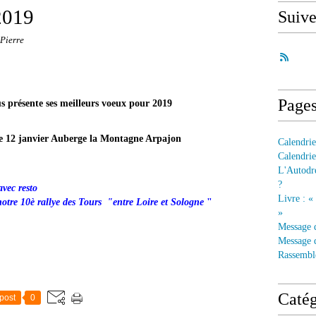
2019
Suiv
Pierre
Page
ésente ses meilleurs voeux pour 2019
e 12 janvier Auberge la Montagne Arpajon
Calendrie
Calendrie
L'Autodre
ates à retenir en 2019
?
 soirée bowling avec resto
Livre : «
llye des Tours "entre Loire et Sologne
"
»
Message 
Message d
Rassembl
Catég
post
0