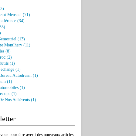
3)
emt Mensuel
(71)
onférence
(34)
33)
)
Semestriel
(13)
e Montlhery
(11)
les
(8)
roc
(2)
utils
(1)
'échange
(1)
 Bureau Autodream
(1)
rum
(1)
utomobiles
(1)
oscope
(1)
 De Nos Adhérents
(1)
etter
ous pour être averti des nouveaux articles