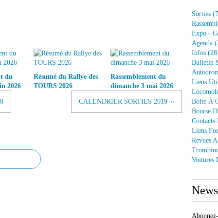
Sorties
(7
Rassembl
Expo - C
Agenda
(
Infos
(28
Bulletin 
Autodrom
t du
Résumé du Rallye des
Rassemblement du
Liens Uti
in 2026
TOURS 2026
dimanche 3 mai 2026
Locomob
18
CALENDRIER SORTIES 2019
Boite À O
Bourse D
Contacts
Liens Fo
Revues A
Trombin
Voitures
Newsl
Abonnez-v