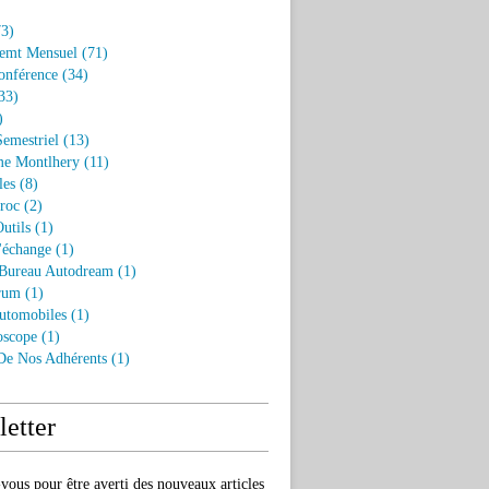
3)
emt Mensuel
(71)
onférence
(34)
33)
)
Semestriel
(13)
e Montlhery
(11)
les
(8)
roc
(2)
utils
(1)
'échange
(1)
 Bureau Autodream
(1)
rum
(1)
utomobiles
(1)
oscope
(1)
 De Nos Adhérents
(1)
etter
ous pour être averti des nouveaux articles