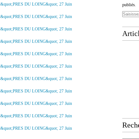
publiés.
Artic
Rech