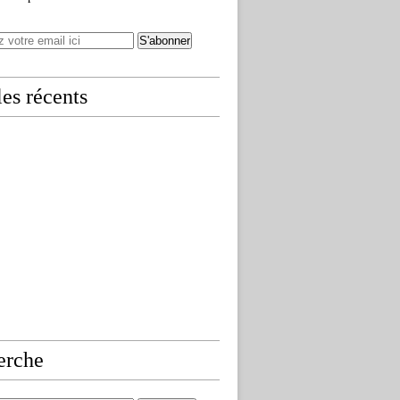
les récents
erche