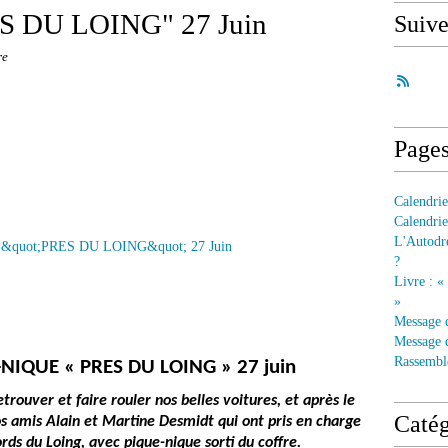
S DU LOING" 27 Juin
Suiv
re
Page
Calendrie
Calendrie
L'Autodre
?
Livre : «
»
Message 
Message d
Rassembl
-NIQUE « PRES DU LOING » 27 juin
ouver et faire rouler nos belles voitures, et après le
Catég
os amis Alain et Martine Desmidt qui ont pris en charge
rds du Loing, avec pique-nique sorti du coffre.