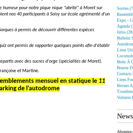
e humeur pour notre pique nique "abrité" à Moret sur
Sorties
(7
ent nos 40 participants à Soisy sur école agrémenté d'un
Rassembl
Expo - C
Agenda
(
Sorques à permis de découvrir différentes espèces
Infos
(28
Bulletin 
Autodrom
quiz ont permis de rapporter quelques points afin d'établir
Liens Uti
Locomob
repartis avec des sucres d'orge (spécialités de Moret).
Boite À O
Bourse D
ançoise et Martine.
Contacts
Liens Fo
ssemblements mensuel en statique le
11
Revues A
arking de l'autodrome
Trombin
Voitures
Newsl
Abonnez-v