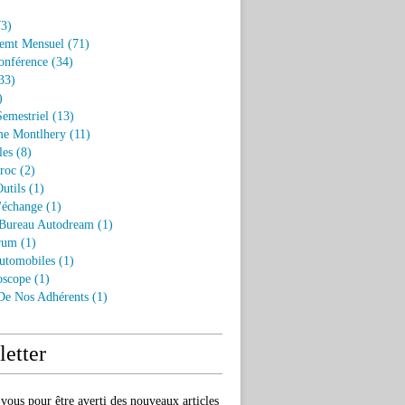
3)
emt Mensuel
(71)
onférence
(34)
33)
)
Semestriel
(13)
e Montlhery
(11)
les
(8)
roc
(2)
utils
(1)
'échange
(1)
 Bureau Autodream
(1)
rum
(1)
utomobiles
(1)
oscope
(1)
 De Nos Adhérents
(1)
etter
ous pour être averti des nouveaux articles