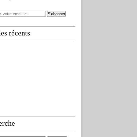
les récents
erche