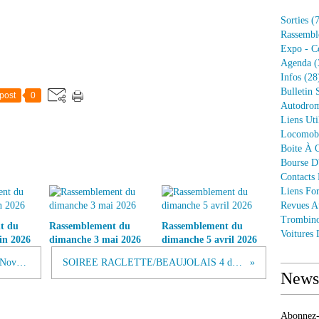
Sorties
(7
Rassembl
Expo - C
Agenda
(
Infos
(28
Bulletin 
post
0
Autodrom
Liens Uti
Locomob
Boite À O
Bourse D
Contacts
Liens Fo
Revues A
Trombin
t du
Rassemblement du
Rassemblement du
Voitures
in 2026
dimanche 3 mai 2026
dimanche 5 avril 2026
RASSEMBLEMENT MENSUEL 14 Novembre 2021
SOIREE RACLETTE/BEAUJOLAIS 4 décembre 21
Newsl
Abonnez-v