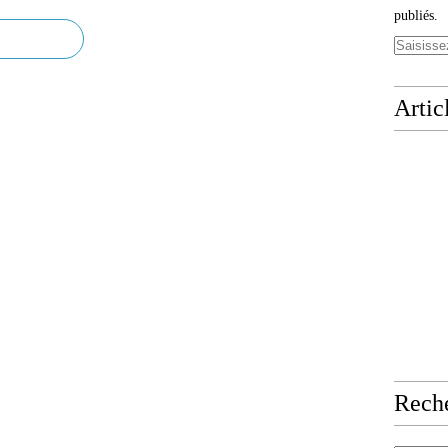
publiés.
Artic
Rech