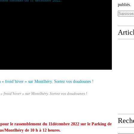
publiés.
Artic
« froid’hiver » sur Montlhéry. Sortez vos doudounes !
Rech
ir pour le rassemblement du 11décembre 2022 sur le Parking de
as/Montlhéry de 10 h à 12 heures.