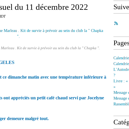
uel du 11 décembre 2022
Suiv
IDT
Page
Marleau . Kit de survie à prévoir au sein du club la " Chapka ".
Calendrie
GELES
Calendrie
L'Autodre
?
t ce dimanche matin avec une température inférieure à
Livre : «
»
Message 
s ont appréciés un petit café chaud servi par Jocelyne
Message d
Rassembl
nger demeure malgré tout.
Catég