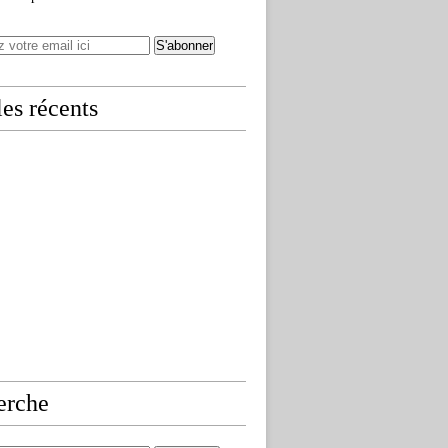
les récents
erche