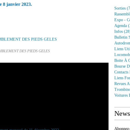
e 8 janvier 2023.
Sorties
(7
Rassembl
Expo - C
Agenda
(
Infos
(28
Bulletin 
Autodrom
Liens Uti
MBLEMENT DES PIEDS GELES
Locomob
Boite À O
Bourse D
Contacts
Liens Fo
Revues A
Trombin
Voitures
Newsl
Abonnez-v