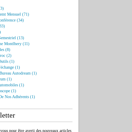
3)
emt Mensuel
(71)
onférence
(34)
33)
)
Semestriel
(13)
e Montlhery
(11)
les
(8)
roc
(2)
utils
(1)
'échange
(1)
 Bureau Autodream
(1)
rum
(1)
utomobiles
(1)
oscope
(1)
 De Nos Adhérents
(1)
etter
ous pour être averti des nouveaux articles