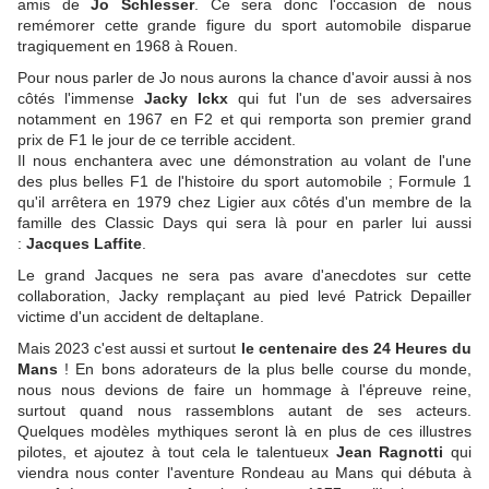
amis de
Jo Schlesser
. Ce sera donc l'occasion de nous
remémorer cette grande figure du sport automobile disparue
tragiquement en 1968 à Rouen.
Pour nous parler de Jo nous aurons la chance d'avoir aussi à nos
côtés l'immense
Jacky Ickx
qui fut l'un de ses adversaires
notamment en 1967 en F2 et qui remporta son premier grand
prix de F1 le jour de ce terrible accident.
Il nous enchantera avec une démonstration au volant de l'une
des plus belles F1 de l'histoire du sport automobile ; Formule 1
qu'il arrêtera en 1979 chez Ligier aux côtés d'un membre de la
famille des Classic Days qui sera là pour en parler lui aussi
:
Jacques Laffite
.
Le grand Jacques ne sera pas avare d'anecdotes sur cette
collaboration, Jacky remplaçant au pied levé Patrick Depailler
victime d'un accident de deltaplane.
Mais 2023 c'est aussi et surtout
le centenaire des 24 Heures du
Mans
! En bons adorateurs de la plus belle course du monde,
nous nous devions de faire un hommage à l'épreuve reine,
surtout quand nous rassemblons autant de ses acteurs.
Quelques modèles mythiques seront là en plus de ces illustres
pilotes, et ajoutez à tout cela le talentueux
Jean Ragnotti
qui
viendra nous conter l'aventure Rondeau au Mans qui débuta à