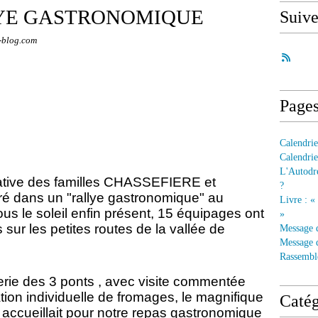
LLYE GASTRONOMIQUE
Suiv
-blog.com
Page
Calendrie
Calendrie
L'Autodre
itiative des familles CHASSEFIERE et
?
uré dans un "rallye gastronomique" au
Livre : «
le soleil enfin présent, 15 équipages ont
»
ur les petites routes de la vallée de
Message 
Message d
Rassembl
rie des 3 ponts , avec visite commentée
cation individuelle de fromages, le magnifique
Catég
ccueillait pour notre repas gastronomique