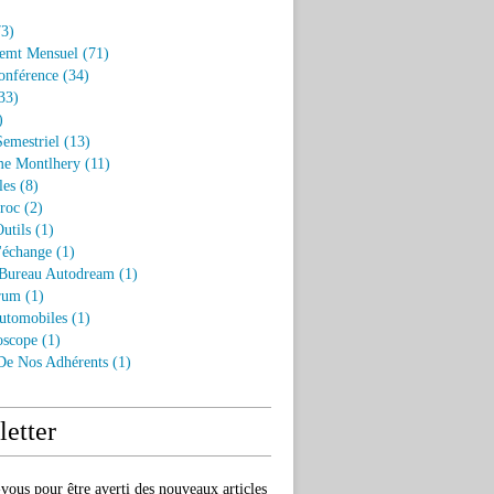
3)
emt Mensuel
(71)
onférence
(34)
33)
)
Semestriel
(13)
e Montlhery
(11)
les
(8)
roc
(2)
utils
(1)
'échange
(1)
 Bureau Autodream
(1)
rum
(1)
utomobiles
(1)
oscope
(1)
 De Nos Adhérents
(1)
etter
ous pour être averti des nouveaux articles