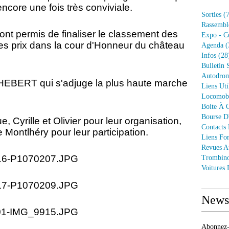
ncore une fois très conviviale.
Sorties
(7
Rassembl
ont permis de finaliser le classement des
Expo - C
des prix dans la cour d'Honneur du château
Agenda
(
Infos
(28
Bulletin 
Autodrom
 HEBERT qui s'adjuge la plus haute marche
Liens Uti
Locomob
Boite À O
Bourse D
, Cyrille et Olivier pour leur organisation,
Contacts
ntlhéry pour leur participation.
Liens Fo
Revues A
Trombin
Voitures
Newsl
Abonnez-v