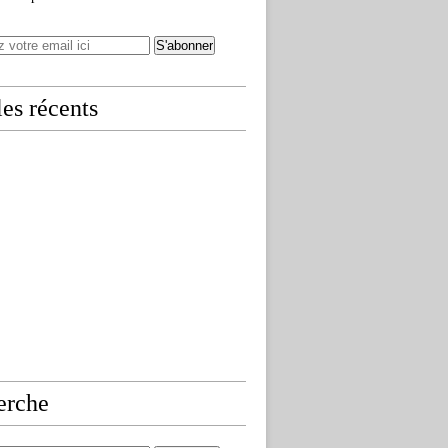
les récents
erche