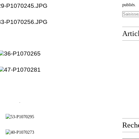
publiés.
Artic
.
Rech