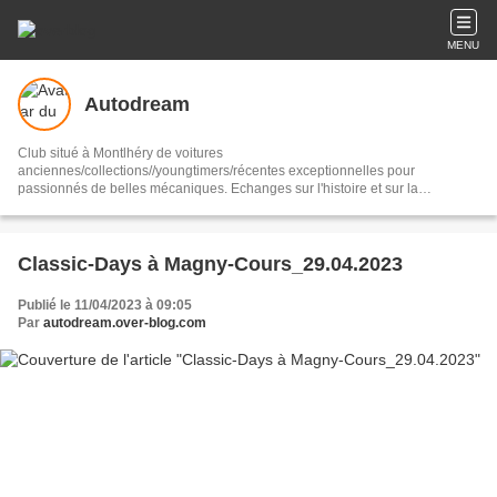
MENU
Autodream
Club situé à Montlhéry de voitures
anciennes/collections//youngtimers/récentes exceptionnelles pour
passionnés de belles mécaniques. Echanges sur l'histoire et sur la
compétition de l'automobile. Des rencontres mensuelles autour d'un café.
Des rallyes touristiques sur 1 ou 2 jours.
Classic-Days à Magny-Cours_29.04.2023
Publié le 11/04/2023 à 09:05
Par
autodream.over-blog.com