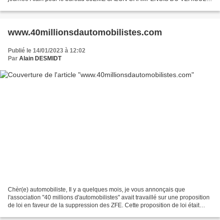
DE COLLECTION LES 04 & 05 MARS 2023 PARC DES EXPOSITIONS...
www.40millionsdautomobilistes.com
Publié le 14/01/2023 à 12:02
Par
Alain DESMIDT
Chèr(e) automobiliste, Il y a quelques mois, je vous annonçais que
l'association "40 millions d'automobilistes" avait travaillé sur une proposition
de loi en faveur de la suppression des ZFE. Cette proposition de loi était
débattue et soumise au vote...