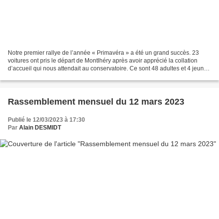
Notre premier rallye de l’année « Primavéra » a été un grand succès. 23
voitures ont pris le départ de Montlhéry après avoir apprécié la collation
d’accueil qui nous attendait au conservatoire. Ce sont 48 adultes et 4 jeunes
qui, en s’aidant du roadbook,...
Rassemblement mensuel du 12 mars 2023
Publié le 12/03/2023 à 17:30
Par
Alain DESMIDT